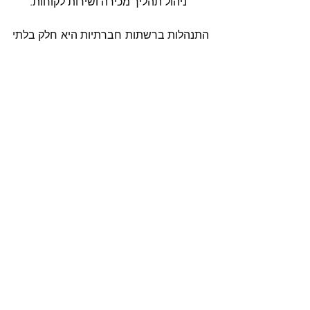
ניהול תהליך מכירה ושירות לקוחות. 
התנהלות ברשתות חברתיות היא חלק בלתי 
נפרד ממערכת היחסים של בתי העסק עם 
הלקוחות וחלק אינטרגלי ממערך ה-CRM של 
הארגון. כחלק מתפיסה זו רכשה מיקרוסופט 
את לינקדאין, אותה היא צפויה גם לשלב 
בכלי ה-Social.
הצטרף עוד היום למאות אלפי לקוחות 
שנהנים מניהול חכם של רשתות 
חברתיות, תהליכי מכירה ושירות!
#socialengagement
#MicrosoftDynamicsCRM
#Dynamics365