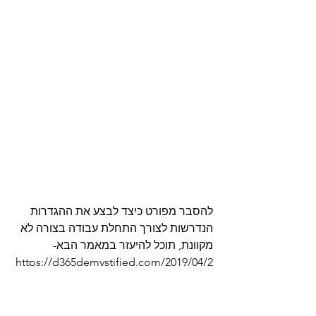
להסבר מפורט כיצד לבצע את ההגדרות 
הנדרשות לצורך התחלת עבודה בצורה לא 
מקוונת, תוכל להיעזר במאמר הבא- 
https://d365demystified.com/2019/04/2
4/enable-mobile-offline-for-d365-for-
phones-app-in-d365-v9-x/amp/